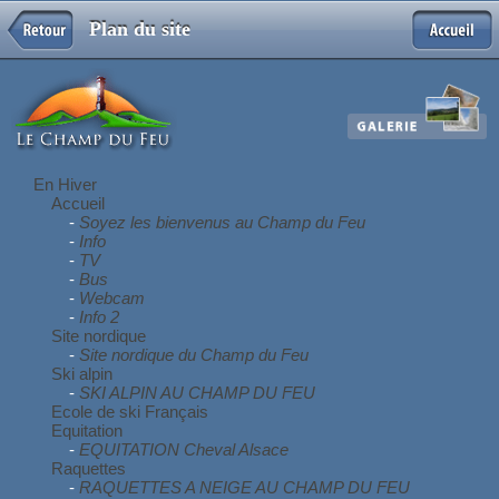
Plan du site
En Hiver
Accueil
-
Soyez les bienvenus au Champ du Feu
-
Info
-
TV
-
Bus
-
Webcam
-
Info 2
Site nordique
-
Site nordique du Champ du Feu
Ski alpin
-
SKI ALPIN AU CHAMP DU FEU
Ecole de ski Français
Equitation
-
EQUITATION Cheval Alsace
Raquettes
-
RAQUETTES A NEIGE AU CHAMP DU FEU