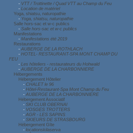
-
VTT / Trottinette / Quad VTT au Champ du Feu
-
Location de matériel
Yoga, shiatsu, naturopathie
-
Yoga, shiatsu, naturopathie
Salle hors-sac et w-c publics
-
Salle hors-sac et w-c publics
Manifestations
-
Manifestations été 2019
Restaurations
-
AUBERGE DE LA ROTHLACH
-
HOTEL- RESTAURANT-SPA MONT CHAMP DU
FEU
-
Les hôteliers - restaurateurs du Hohwald
-
AUBERGE DE LA CHARBONNIERE
Hébergements
Hébergement Hôtelier
-
CHALET le 96
-
Hôtel-Restaurant-Spa Mont Champ du Feu
-
AUBERGE DE LA CHARBONNIERE
Hébergement Associatif
-
SKI CLUB OBERNAI
-
VOSGES TROTTERS
-
AGR - LES SAPINS
-
SKIEURS DE STRASBOURG
Hébergement Gîte
-
locationskilaserva