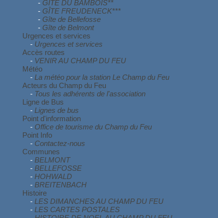
-
GÎTE DU BAMBOIS**
-
GÎTE FREUDENECK***
-
Gîte de Bellefosse
-
Gîte de Belmont
Urgences et services
-
Urgences et services
Accès routes
-
VENIR AU CHAMP DU FEU
Météo
-
La météo pour la station Le Champ du Feu
Acteurs du Champ du Feu
-
Tous les adhérents de l'association
Ligne de Bus
-
Lignes de bus
Point d'information
-
Office de tourisme du Champ du Feu
Point Info
-
Contactez-nous
Communes
-
BELMONT
-
BELLEFOSSE
-
HOHWALD
-
BREITENBACH
Histoire
-
LES DIMANCHES AU CHAMP DU FEU
-
LES CARTES POSTALES
-
HISTOIRE DE NOEL AU CHAMP DU FEU