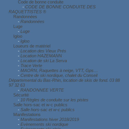
Code de bonne conduite
-
CODE DE BONNE CONDUITE DES
RAQUETTISTES ®
Randonnées
-
Randonnées
Luge
-
Luge
Igloo
-
Igloo
Loueurs de matériel
-
Location des Vieux Prés
-
Location HAZEMANN
-
Location de ski La Serva
-
Trace Verte
-
MAORN, Raquettes à neige, VTT, Gps…
-
Centre de ski nordique, chalet du Conseil
Départemental du Bas-Rhin, location de skis de fond. 03 88
97 32 63
-
RANDONNEE VERTE
Sécurité
-
10 Règles de conduite sur les pistes
Salle hors-sac et w-c publics
-
Salle hors-sac et w-c publics
Manifestations
-
Manifestations hiver 2018/2019
-
Evènements ski nordique