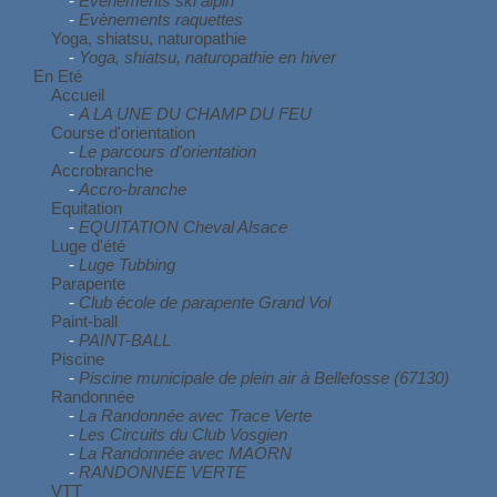
-
Evènements ski alpin
-
Evènements raquettes
Yoga, shiatsu, naturopathie
-
Yoga, shiatsu, naturopathie en hiver
En Eté
Accueil
-
A LA UNE DU CHAMP DU FEU
Course d'orientation
-
Le parcours d'orientation
Accrobranche
-
Accro-branche
Equitation
-
EQUITATION Cheval Alsace
Luge d'été
-
Luge Tubbing
Parapente
-
Club école de parapente Grand Vol
Paint-ball
-
PAINT-BALL
Piscine
-
Piscine municipale de plein air à Bellefosse (67130)
Randonnée
-
La Randonnée avec Trace Verte
-
Les Circuits du Club Vosgien
-
La Randonnée avec MAORN
-
RANDONNEE VERTE
VTT