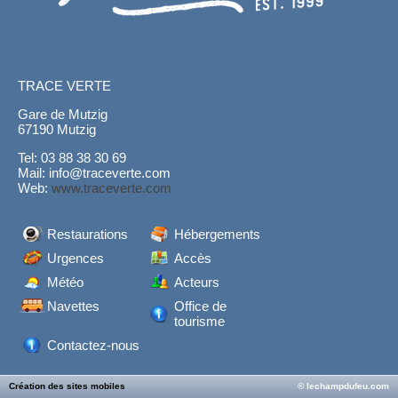
TRACE VERTE
Gare de Mutzig
67190 Mutzig
Tel: 03 88 38 30 69
Mail: info@traceverte.com
Web:
www.traceverte.com
Restaurations
Hébergements
Urgences
Accès
Météo
Acteurs
Navettes
Office de
tourisme
Contactez-nous
Création des sites mobiles
© lechampdufeu.com