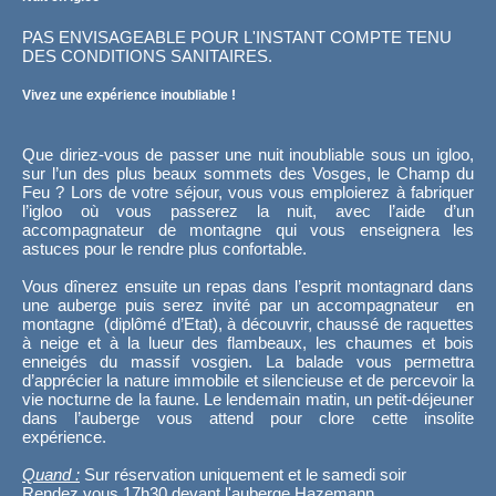
PAS ENVISAGEABLE POUR L'INSTANT COMPTE TENU
DES CONDITIONS SANITAIRES.
Vivez une expérience inoubliable !
Que diriez-vous de passer une nuit inoubliable sous un igloo,
sur l’un des plus beaux sommets des Vosges, le Champ du
Feu ? Lors de votre séjour, vous vous emploierez à fabriquer
l’igloo où vous passerez la nuit, avec l’aide d’un
accompagnateur de montagne qui vous enseignera les
astuces pour le rendre plus confortable.
Vous dînerez ensuite un repas dans l’esprit montagnard dans
une auberge puis serez invité par un accompagnateur en
montagne (diplômé d’Etat), à découvrir, chaussé de raquettes
à neige et à la lueur des flambeaux, les chaumes et bois
enneigés du massif vosgien. La balade vous permettra
d’apprécier la nature immobile et silencieuse et de percevoir la
vie nocturne de la faune. Le lendemain matin, un petit-déjeuner
dans l’auberge vous attend pour clore cette insolite
expérience.
Quand :
Sur réservation uniquement et le samedi soir
Rendez vous 17h30 devant l'auberge Hazemann