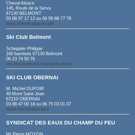
Cheval Alsace
145, Route de la Serva
67130 BELMONT
03 88 97 17 12 ou 06 99 88 77 78
www.cheval-alsace.com
Ski Club Belmont
Scheppler Philippe
160 bambois 67130 Belmont
06 23 74 50 76
ski-club-belmont-champ-du-feu.fr/
SKI CLUB OBERNAI
M. Michel DUFOIR
40 Mont Saint-Jean
67210 OBERNAI
03 88 47 00 18 ou 06 75 03 01 07
www.skiclubobernai.fr
SYNDICAT DES EAUX DU CHAMP DU FEU
Mr Pierre MOYON