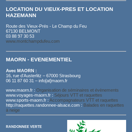
LOCATION DU VIEUX-PRES ET LOCATION
HAZEMANN
Route des Vieux-Prés - Le Champ du Feu
67130 BELMONT
03 88 97 30 53
www.montchampdufeu.com
MAORN - EVENEMENTIEL
Avec MAORN :
16, rue d'Austerlitz – 67000 Strasbourg
06 11 87 60 31 – info[at]maorn.fr
www.maorn.fr :
Organisation de séminaires et évènements
www.voyages-maorn.fr :
Séjours VTT et raquettes
www.sports-maorn.fr :
Accompagnateurs VTT et raquettes
http://raquettes.randonnee-alsace.com :
Balades en raquettes
à neige
RANDONNEE VERTE