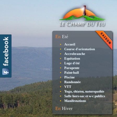
En
Eté
Accueil
Course d'orientation
Accrobranche
Equitation
Luge d'été
Parapente
Paint-ball
Piscine
Randonnée
VTT
Yoga, shiatsu, naturopathie
Salle hors-sac et w-c publics
Manifestations
En
Hiver