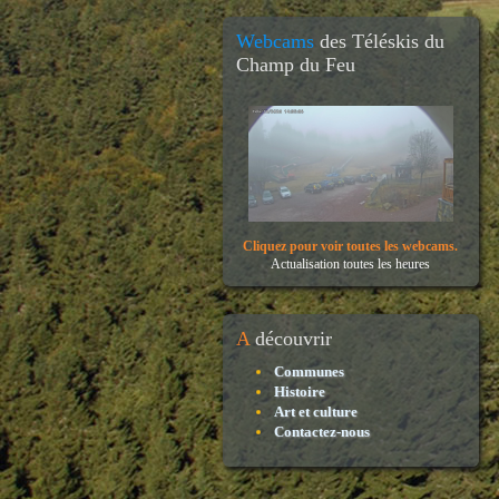
Webcams
des Téléskis du
Champ du Feu
Cliquez pour voir toutes les webcams.
Actualisation toutes les heures
A
découvrir
Communes
Histoire
Art et culture
Contactez-nous