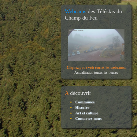
Webcams
des Téléskis du
Champ du Feu
Cliquez pour voir toutes les webcams.
Actualisation toutes les heures
A
découvrir
Communes
Histoire
Art et culture
Contactez-nous