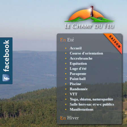
En
Eté
Accueil
Course d'orientation
Accrobranche
Equitation
Luge d'été
Parapente
Paint-ball
Piscine
Randonnée
VTT
Yoga, shiatsu, naturopathie
Salle hors-sac et w-c publics
Manifestations
En
Hiver