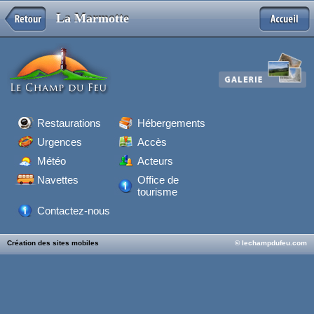
La Marmotte
Restaurations
Hébergements
Urgences
Accès
Météo
Acteurs
Navettes
Office de
tourisme
Contactez-nous
Création des sites mobiles
© lechampdufeu.com