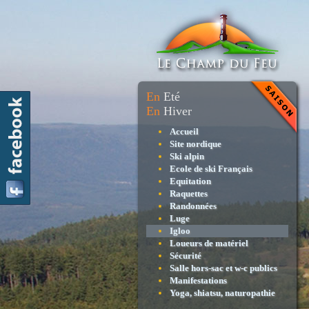
En
Eté
En
Hiver
Accueil
Site nordique
Ski alpin
Ecole de ski Français
Equitation
Raquettes
Randonnées
Luge
Igloo
Loueurs de matériel
Sécurité
Salle hors-sac et w-c publics
Manifestations
Yoga, shiatsu, naturopathie