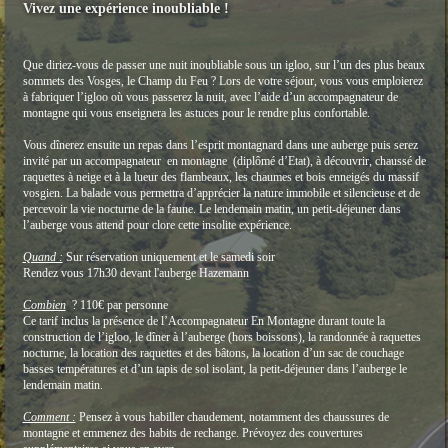
Vivez une expérience inoubliable !
Que diriez-vous de passer une nuit inoubliable sous un igloo, sur l’un des plus beaux
sommets des Vosges, le Champ du Feu ? Lors de votre séjour, vous vous emploierez
à fabriquer l’igloo où vous passerez la nuit, avec l’aide d’un accompagnateur de
montagne qui vous enseignera les astuces pour le rendre plus confortable.
Vous dînerez ensuite un repas dans l’esprit montagnard dans une auberge puis serez
invité par un accompagnateur en montagne (diplômé d’Etat), à découvrir, chaussé de
raquettes à neige et à la lueur des flambeaux, les chaumes et bois enneigés du massif
vosgien. La balade vous permettra d’apprécier la nature immobile et silencieuse et de
percevoir la vie nocturne de la faune. Le lendemain matin, un petit-déjeuner dans
l’auberge vous attend pour clore cette insolite expérience.
Quand :
Sur réservation uniquement et le samedi soir
Rendez vous 17h30 devant l'auberge Hazemann
Combien
? 110€ par personne
Ce tarif inclus la présence de l’Accompagnateur En Montagne durant toute la
construction de l’igloo, le dîner à l’auberge (hors boissons), la randonnée à raquettes
nocturne, la location des raquettes et des bâtons, la location d’un sac de couchage
basses températures et d’un tapis de sol isolant, la petit-déjeuner dans l’auberge le
lendemain matin.
Comment :
Pensez à vous habiller chaudement, notamment des chaussures de
montagne et emmenez des habits de rechange. Prévoyez des couvertures