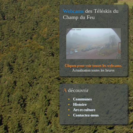
Webcams
des Téléskis du
Champ du Feu
Cliquez pour voir toutes les webcams.
Actualisation toutes les heures
A
découvrir
Communes
Histoire
Art et culture
Contactez-nous