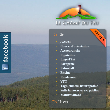
En
Eté
Accueil
Course d'orientation
Accrobranche
Equitation
Luge d'été
Parapente
Paint-ball
Piscine
Randonnée
VTT
Yoga, shiatsu, naturopathie
Salle hors-sac et w-c publics
Manifestations
En
Hiver