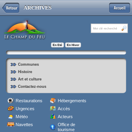
ARCHIVES
En Eté
En Hiver
Communes
Histoire
Art et culture
Contactez-nous
Restaurations
Hébergements
Urgences
Accès
Météo
Acteurs
Navettes
Office de
tourisme