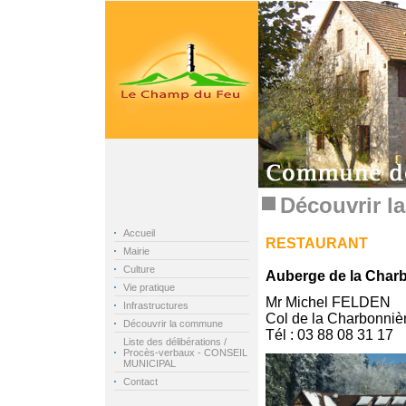
Découvrir 
Accueil
RESTAURANT
Mairie
Culture
Auberge de la Char
Vie pratique
Mr Michel FELDEN
Infrastructures
Col de la Charbonniè
Découvrir la commune
Tél : 03 88 08 31 17
Liste des délibérations /
Procès-verbaux - CONSEIL
MUNICIPAL
Contact